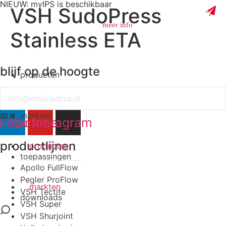
NIEUW: myIPS is beschikbaar
VSH SudoPress
meer info
Stainless ETA
blijf op de hoogte
producten
sluiten
Email
markten
nkedin
Youtube
Instagram
productlijnen
producten
toepassingen
Apollo FullFlow
Pegler ProFlow
markten
VSH Tectite
downloads
VSH Super
VSH Shurjoint