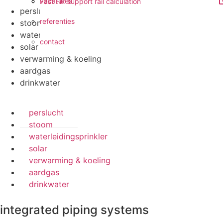
vacatures
Fast Fix support rail calculation
perslucht
referenties
stoom
waterleidingsprinkler
contact
solar
verwarming & koeling
aardgas
drinkwater
perslucht
stoom
waterleidingsprinkler
solar
verwarming & koeling
aardgas
drinkwater
integrated piping systems