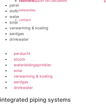
vacatures
Fast Fix support rail calculation
perslucht
referenties
stoom
waterleidingsprinkler
contact
solar
verwarming & koeling
aardgas
drinkwater
perslucht
stoom
waterleidingsprinkler
solar
verwarming & koeling
aardgas
drinkwater
integrated piping systems