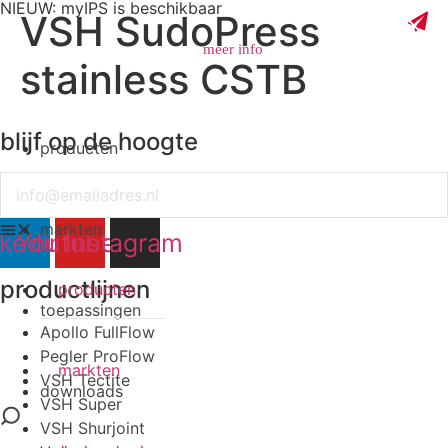
NIEUW: myIPS is beschikbaar
VSH SudoPress
meer info
stainless CSTB
blijf op de hoogte
producten
sluiten
Email
markten
nkedin
Youtube
Instagram
productlijnen
producten
toepassingen
Apollo FullFlow
Pegler ProFlow
markten
VSH Tectite
downloads
VSH Super
VSH Shurjoint