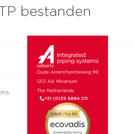
STP bestanden
er ons
Oude Amersfoortseweg 99
1212 AA Hilversum
The Netherlands
ems
+31 (0)35 6884 211