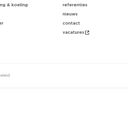
ng & koeling
referenties
nieuws
er
contact
vacatures
eleid
opsl
download
email