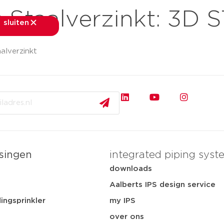
Staalverzinkt: 3D 
sluiten
sluiten
lverzinkt
rkten
toepassingen
downloads
services
ov
singen
integrated piping syst
t
downloads
Aalberts IPS design service
ingsprinkler
my IPS
over ons