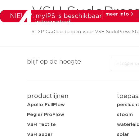
VSH SudoPress 
meer info
NIEUW: myIPS is beschikbaar
STEP Cad bestanden voor VSH SudoPress Staa
producten
ma
Email
blijf op de hoogte
productlijnen
toepas
Apollo FullFlow
persluch
Pegler ProFlow
stoom
VSH Tectite
waterleid
VSH Super
solar