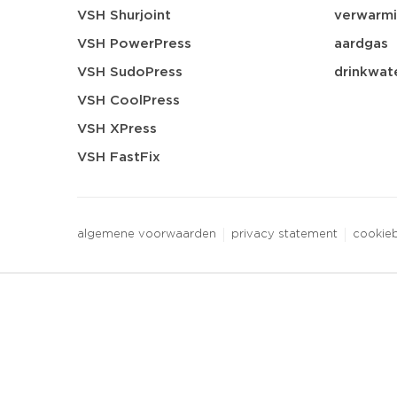
VSH Shurjoint
verwarmi
VSH PowerPress
aardgas
VSH SudoPress
drinkwat
VSH CoolPress
VSH XPress
VSH FastFix
algemene voorwaarden
privacy statement
cookieb
3 downloads geselecteerd