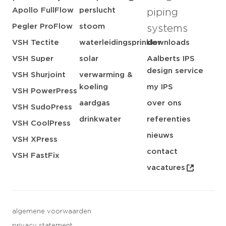
Apollo FullFlow
perslucht
piping
Pegler ProFlow
stoom
systems
VSH Tectite
waterleidingsprinkler
downloads
VSH Super
solar
Aalberts IPS
design service
VSH Shurjoint
verwarming &
koeling
my IPS
VSH PowerPress
aardgas
over ons
VSH SudoPress
drinkwater
referenties
VSH CoolPress
nieuws
VSH XPress
contact
VSH FastFix
vacatures
algemene voorwaarden
privacy statement