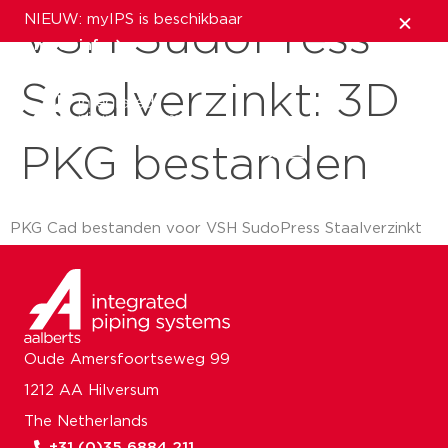
NIEUW: myIPS is beschikbaar
VSH SudoPress
meer info
Staalverzinkt: 3D
sluiten
PKG bestanden
PKG Cad bestanden voor VSH SudoPress Staalverzinkt
Oude Amersfoortseweg 99
1212 AA Hilversum
The Netherlands
+31 (0)35 6884 211