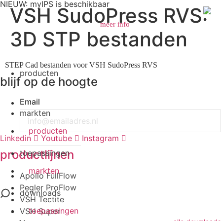
NIEUW: myIPS is beschikbaar
VSH SudoPress RVS:
meer info
3D STP bestanden
Search
STEP Cad bestanden voor VSH SudoPress RVS
producten
blijf op de hoogte
Email
markten
producten
Linkedin
Youtube
Instagram
productlijnen
toepassingen
markten
Apollo FullFlow
Pegler ProFlow
downloads
VSH Tectite
toepassingen
VSH Super