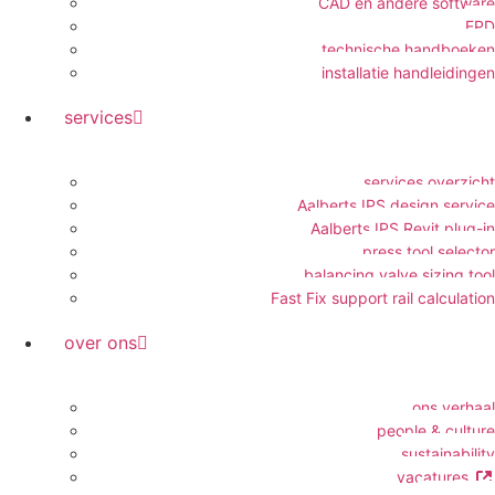
CAD en andere software
EPD
technische handboeken
installatie handleidingen
services
services overzicht
Aalberts IPS design service
Aalberts IPS Revit plug-in
press tool selector
balancing valve sizing tool
Fast Fix support rail calculation
over ons
ons verhaal
people & culture
sustainability
vacatures