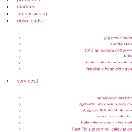
markten
toepassingen
downloads
alle downloads
certificaten
CAD en andere software
EPD
technische handboeken
installatie handleidingen
services
services overzicht
Aalberts IPS design service
Aalberts IPS Revit plug-in
press tool selector
balancing valve sizing tool
Fast Fix support rail calculation