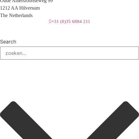
Oude Amersfoortseweg 99
1212 AA Hilversum
The Netherlands
+31 (0)35 6884 211
Search
3 downloads geselecteerd
download
email
opslaan