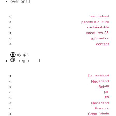
over ons
ons verhaal
people & culture
sustainability
vacatures
referenties
contact
my ips
regio
Deutschland
Nederland
België
NL
FR
Nederland
Français
Great Britain