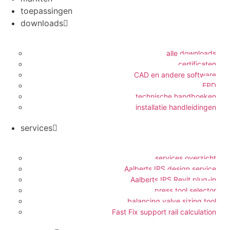
toepassingen
downloads
alle downloads
certificaten
CAD en andere software
EPD
technische handboeken
installatie handleidingen
services
services overzicht
Aalberts IPS design service
Aalberts IPS Revit plug-in
press tool selector
balancing valve sizing tool
Fast Fix support rail calculation