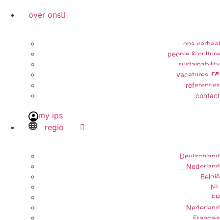
over ons
ons verhaal
people & culture
sustainability
vacatures
referenties
contact
my ips
regio
Deutschland
Nederland
België
NL
FR
Nederland
Français