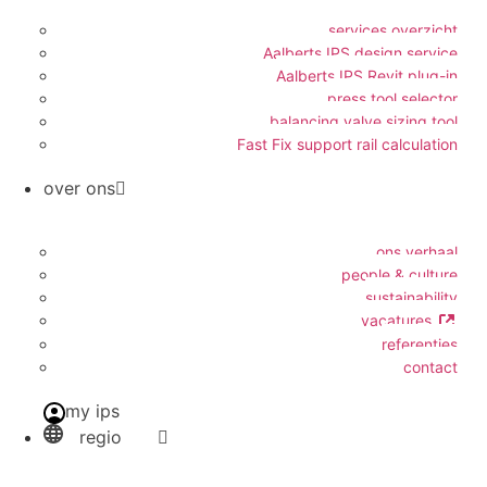
services overzicht
Aalberts IPS design service
Aalberts IPS Revit plug-in
press tool selector
balancing valve sizing tool
Fast Fix support rail calculation
over ons
ons verhaal
people & culture
sustainability
vacatures
referenties
contact
my ips
regio