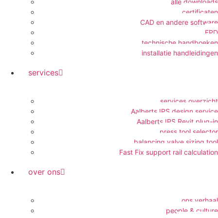
alle downloads
certificaten
CAD en andere software
EPD
technische handboeken
installatie handleidingen
services
services overzicht
Aalberts IPS design service
Aalberts IPS Revit plug-in
press tool selector
balancing valve sizing tool
Fast Fix support rail calculation
over ons
ons verhaal
people & culture