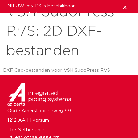
NIEUW: myIPS is beschikbaar
VSH SudoPress
meer info
RVS: 2D DXF-
sluiten
bestanden
DXF Cad-bestanden voor VSH SudoPress RVS
Oude Amersfoortseweg 99
1212 AA Hilversum
The Netherlands
+31 (0)35 6884 211