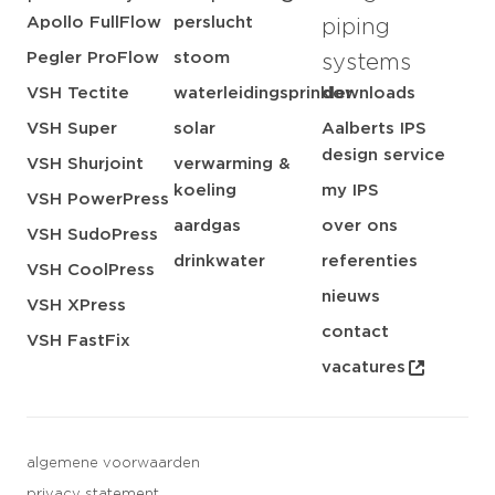
Apollo FullFlow
perslucht
piping
Pegler ProFlow
stoom
systems
VSH Tectite
waterleidingsprinkler
downloads
VSH Super
solar
Aalberts IPS
design service
VSH Shurjoint
verwarming &
koeling
my IPS
VSH PowerPress
aardgas
over ons
VSH SudoPress
drinkwater
referenties
VSH CoolPress
nieuws
VSH XPress
contact
VSH FastFix
vacatures
algemene voorwaarden
privacy statement