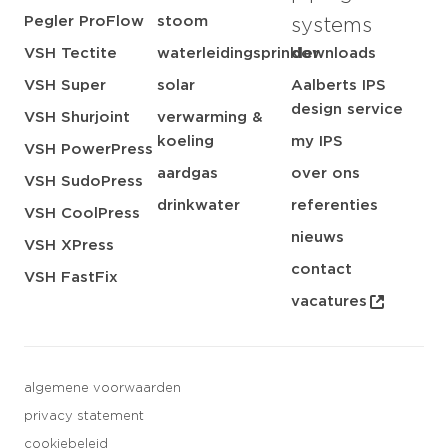
Pegler ProFlow
stoom
systems
VSH Tectite
waterleidingsprinkler
downloads
VSH Super
solar
Aalberts IPS
design service
VSH Shurjoint
verwarming &
koeling
my IPS
VSH PowerPress
aardgas
over ons
VSH SudoPress
drinkwater
referenties
VSH CoolPress
nieuws
VSH XPress
contact
VSH FastFix
vacatures
algemene voorwaarden
privacy statement
cookiebeleid