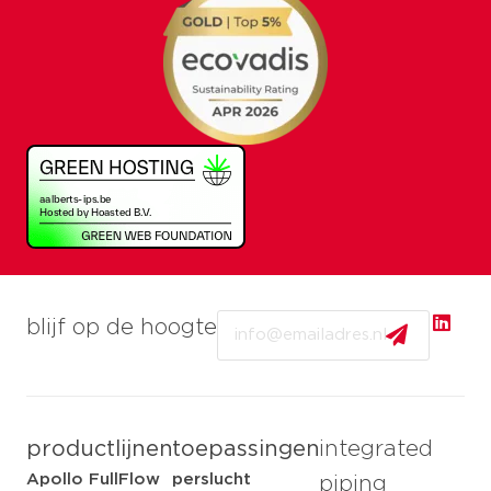
Email
blijf op de hoogte
productlijnen
toepassingen
integrated
Apollo FullFlow
perslucht
piping