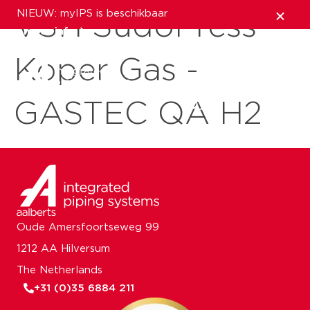
NIEUW: myIPS is beschikbaar
VSH SudoPress
meer info
Koper Gas -
sluiten
GASTEC QA H2
Oude Amersfoortseweg 99
1212 AA Hilversum
The Netherlands
+31 (0)35 6884 211