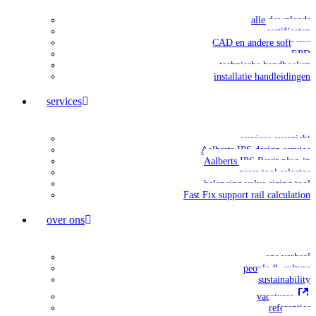
alle downloads
certificaten
CAD en andere software
EPD
technische handboeken
installatie handleidingen
services
services overzicht
Aalberts IPS design service
Aalberts IPS Revit plug-in
press tool selector
balancing valve sizing tool
Fast Fix support rail calculation
over ons
ons verhaal
people & culture
sustainability
vacatures
referenties