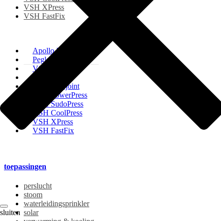
VSH XPress
VSH FastFix
Apollo FullFlow
Pegler ProFlow
VSH Tectite
VSH Super
VSH Shurjoint
VSH PowerPress
VSH SudoPress
VSH CoolPress
VSH XPress
VSH FastFix
toepassingen
perslucht
stoom
waterleidingsprinkler
sluiten
solar