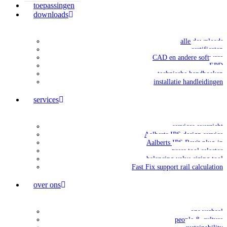
toepassingen
downloads
alle downloads
certificaten
CAD en andere software
EPD
technische handboeken
installatie handleidingen
services
services overzicht
Aalberts IPS design service
Aalberts IPS Revit plug-in
press tool selector
balancing valve sizing tool
Fast Fix support rail calculation
over ons
ons verhaal
people & culture