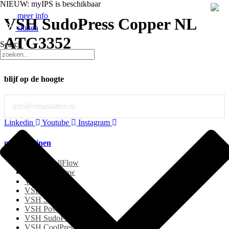
NIEUW: myIPS is beschikbaar
meer info
VSH SudoPress Copper NL
sluiten
ATG3352
Search
blijf op de hoogte
Email
Linkedin
Youtube
Instagram
productlijnen
Apollo FullFlow
Pegler ProFlow
VSH Tectite
VSH Super
VSH Shurjoint
VSH PowerPress
VSH SudoPress
VSH CoolPress