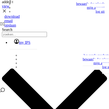
added to my IPS
bewaarde downloads
view
mijn account
log uit
download
email
opslaan
Search
my IPS
bewaarde product
bewaarde downloa
mijn accou
log u