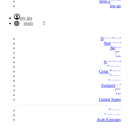
mijn account
log uit
my ips
regio
Deutschland
Nederland
België
NL
FR
Nederland
Français
Great Britain
France
Sverige
Switzerland
DE
FR
United States
Europe
Corporate
Arab Emirates