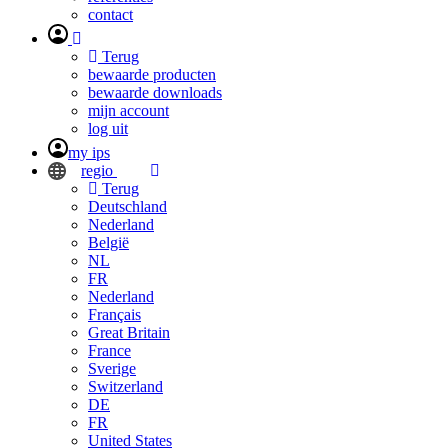
contact
Terug
bewaarde producten
bewaarde downloads
mijn account
log uit
my ips
regio
Terug
Deutschland
Nederland
België
NL
FR
Nederland
Français
Great Britain
France
Sverige
Switzerland
DE
FR
United States