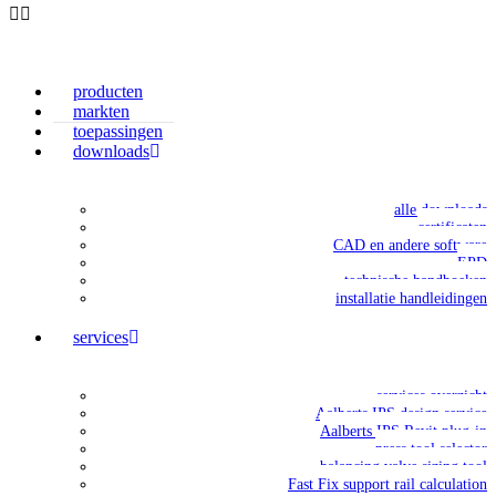
producten
markten
toepassingen
downloads
alle downloads
certificaten
CAD en andere software
EPD
technische handboeken
installatie handleidingen
services
services overzicht
Aalberts IPS design service
Aalberts IPS Revit plug-in
press tool selector
balancing valve sizing tool
Fast Fix support rail calculation