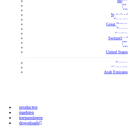
België
NL
FR
Nederland
Français
Great Britain
France
Sverige
Switzerland
DE
FR
United States
Europe
Corporate
Arab Emirates
producten
markten
toepassingen
downloads