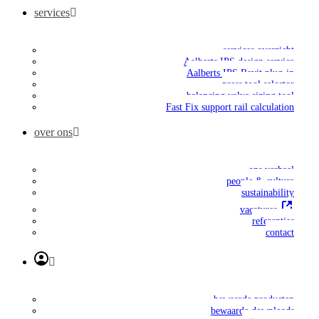
services
services overzicht
Aalberts IPS design service
Aalberts IPS Revit plug-in
press tool selector
balancing valve sizing tool
Fast Fix support rail calculation
over ons
ons verhaal
people & culture
sustainability
vacatures
referenties
contact
bewaarde producten
bewaarde downloads