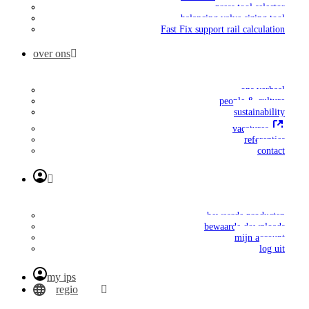
press tool selector
balancing valve sizing tool
Fast Fix support rail calculation
over ons
ons verhaal
people & culture
sustainability
vacatures
referenties
contact
bewaarde producten
bewaarde downloads
mijn account
log uit
my ips
regio