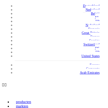
Deutschland
Nederland
België
NL
FR
Nederland
Français
Great Britain
France
Sverige
Switzerland
DE
FR
United States
Europe
Corporate
Arab Emirates
producten
markten