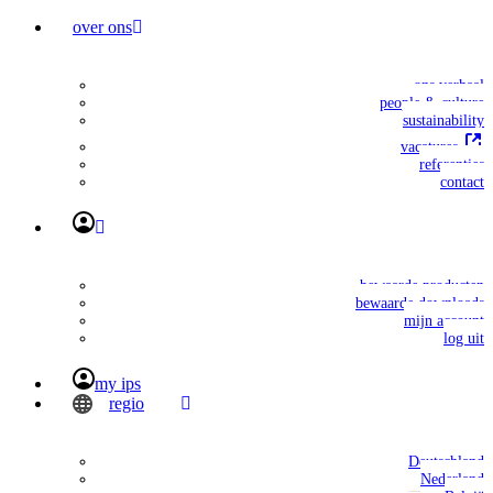
over ons
ons verhaal
people & culture
sustainability
vacatures
referenties
contact
bewaarde producten
bewaarde downloads
mijn account
log uit
my ips
regio
Deutschland
Nederland