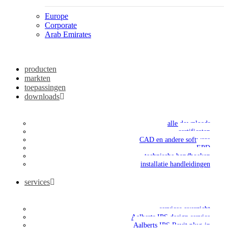
Europe
Corporate
Arab Emirates
producten
markten
toepassingen
downloads
alle downloads
certificaten
CAD en andere software
EPD
technische handboeken
installatie handleidingen
services
services overzicht
Aalberts IPS design service
Aalberts IPS Revit plug-in