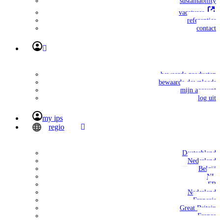
sustainability
vacatures
referenties
contact
bewaarde producten
bewaarde downloads
mijn account
log uit
my ips
regio
Deutschland
Nederland
België
NL
FR
Nederland
Français
Great Britain
France