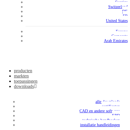
Sverige
Switzerland
DE
FR
United States
Europe
Corporate
Arab Emirates
producten
markten
toepassingen
downloads
alle downloads
certificaten
CAD en andere software
EPD
technische handboeken
installatie handleidingen