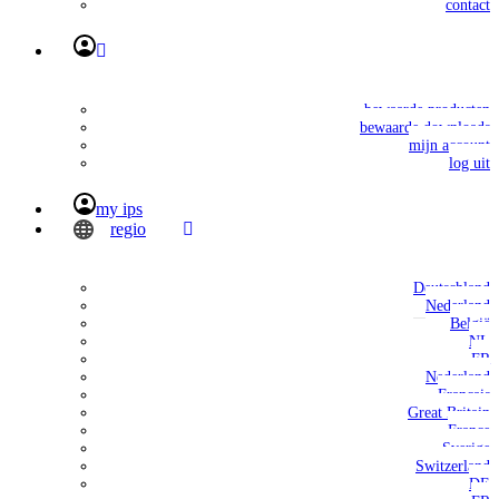
contact
bewaarde producten
bewaarde downloads
mijn account
log uit
my ips
regio
Deutschland
Nederland
België
NL
FR
Nederland
Français
Great Britain
France
Sverige
Switzerland
DE