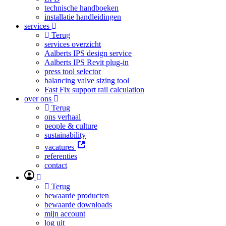
technische handboeken
installatie handleidingen
services
Terug
services overzicht
Aalberts IPS design service
Aalberts IPS Revit plug-in
press tool selector
balancing valve sizing tool
Fast Fix support rail calculation
over ons
Terug
ons verhaal
people & culture
sustainability
vacatures
referenties
contact
Terug
bewaarde producten
bewaarde downloads
mijn account
log uit