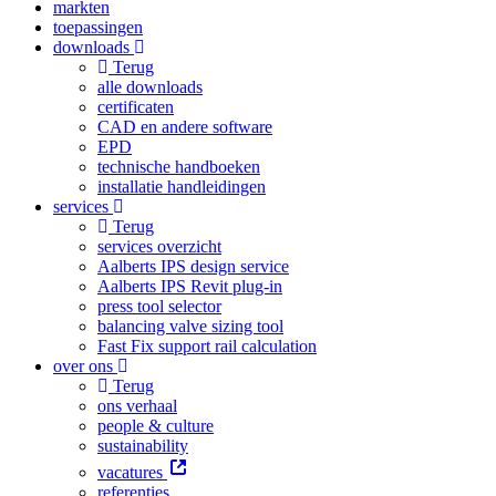
markten
toepassingen
downloads
Terug
alle downloads
certificaten
CAD en andere software
EPD
technische handboeken
installatie handleidingen
services
Terug
services overzicht
Aalberts IPS design service
Aalberts IPS Revit plug-in
press tool selector
balancing valve sizing tool
Fast Fix support rail calculation
over ons
Terug
ons verhaal
people & culture
sustainability
vacatures
referenties