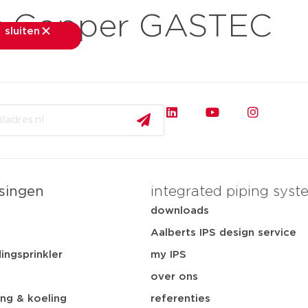
s Copper GASTEC
sluiten
sluiten
rkten
toepassingen
downloads
services
ov
singen
integrated piping syst
t
downloads
Aalberts IPS design service
ingsprinkler
my IPS
over ons
ng & koeling
referenties