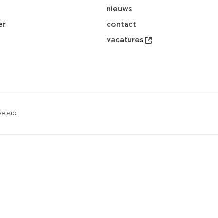
nieuws
er
contact
vacatures
eleid
opsl
download
email