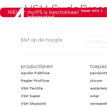
VSH SudoPres
meer info
NIEUW: myIPS is beschikbaar
producten
ma
Email
blijf op de hoogte
productlijnen
toepas
Apollo FullFlow
persluch
Pegler ProFlow
stoom
VSH Tectite
waterleid
VSH Super
solar
VSH Shurjoint
verwarmi