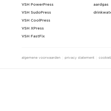
VSH PowerPress
aardgas
VSH SudoPress
drinkwat
VSH CoolPress
VSH XPress
VSH FastFix
algemene voorwaarden
privacy statement
cookieb
3 downloads geselecteerd