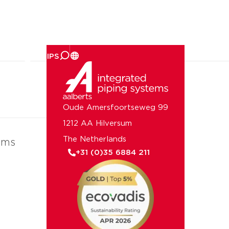
er ons
Oude Amersfoortseweg 99
1212 AA Hilversum
The Netherlands
ems
+31 (0)35 6884 211