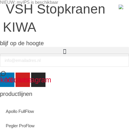
NIEUW: myIPS is beschikbaar
VSH Stopkranen
KIWA
meer info
blijf op de hoogte
Email
sluiten
nkedin
Youtube
Instagram
productlijnen
Apollo FullFlow
Pegler ProFlow