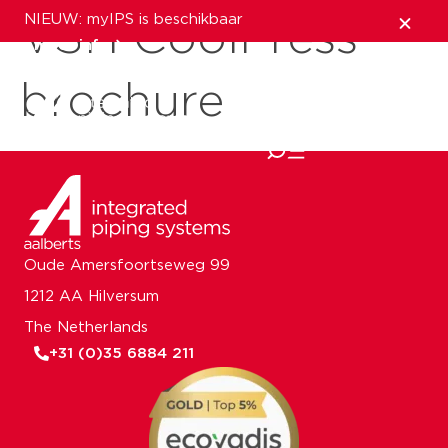
NIEUW: myIPS is beschikbaar
VSH CoolPress
meer info
brochure
sluiten
Oude Amersfoortseweg 99
1212 AA Hilversum
The Netherlands
+31 (0)35 6884 211