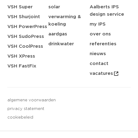
VSH Super
solar
Aalberts IPS
design service
VSH Shurjoint
verwarming &
koeling
my IPS
VSH PowerPress
aardgas
over ons
VSH SudoPress
drinkwater
referenties
VSH CoolPress
nieuws
VSH XPress
contact
VSH FastFix
vacatures
algemene voorwaarden
privacy statement
cookiebeleid