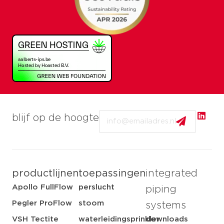
Email
blijf op de hoogte
productlijnen
toepassingen
integrated
Apollo FullFlow
perslucht
piping
Pegler ProFlow
stoom
systems
VSH Tectite
waterleidingsprinkler
downloads