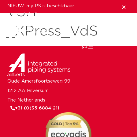
NIEUW: myIPS is beschikbaar
VSH
meer info
_XPress_VdS
sluiten
Oude Amersfoortseweg 99
1212 AA Hilversum
The Netherlands
+31 (0)35 6884 211