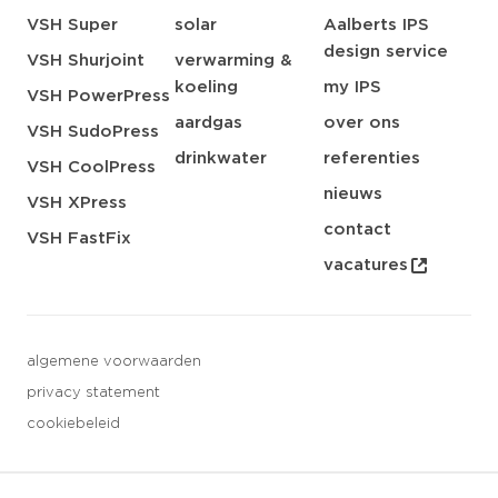
VSH Super
solar
Aalberts IPS
design service
VSH Shurjoint
verwarming &
koeling
my IPS
VSH PowerPress
aardgas
over ons
VSH SudoPress
drinkwater
referenties
VSH CoolPress
nieuws
VSH XPress
contact
VSH FastFix
vacatures
algemene voorwaarden
privacy statement
cookiebeleid