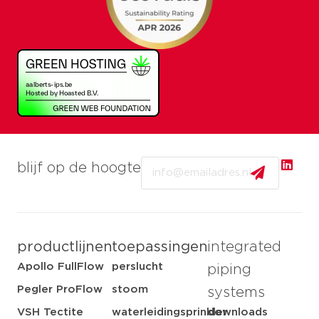
Email
blijf op de hoogte
productlijnen
toepassingen
integrated
Apollo FullFlow
perslucht
piping
Pegler ProFlow
stoom
systems
VSH Tectite
waterleidingsprinkler
downloads