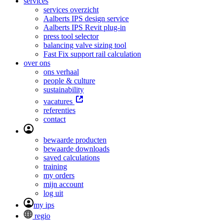
services
services overzicht
Aalberts IPS design service
Aalberts IPS Revit plug-in
press tool selector
balancing valve sizing tool
Fast Fix support rail calculation
over ons
ons verhaal
people & culture
sustainability
vacatures
referenties
contact
bewaarde producten
bewaarde downloads
saved calculations
training
my orders
mijn account
log uit
my ips
regio