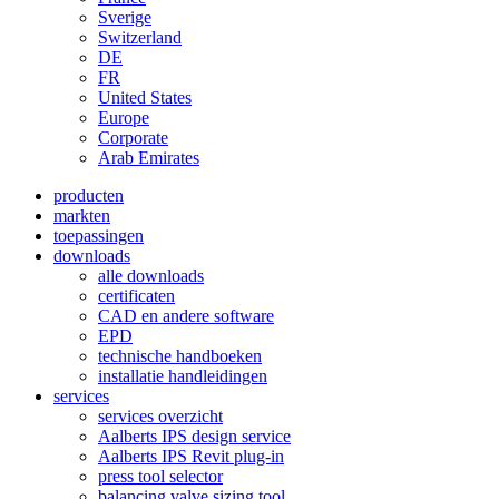
Sverige
Switzerland
DE
FR
United States
Europe
Corporate
Arab Emirates
producten
markten
toepassingen
downloads
alle downloads
certificaten
CAD en andere software
EPD
technische handboeken
installatie handleidingen
services
services overzicht
Aalberts IPS design service
Aalberts IPS Revit plug-in
press tool selector
balancing valve sizing tool