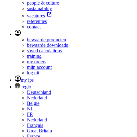
people & culture
sustainability
vacatures
referenties
contact
bewaarde producten
bewaarde downloads
saved calculations
training
my orders
mijn account
log uit
my ips
regio
Deutschland
Nederland
België
NL
FR
Nederland
Français
Great Britain
France