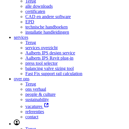
Terug
alle downloads
certificaten
CAD en andere software
EPD
technische handboeken
installatie handleidingen
services
Terug
services overzicht
Aalberts IPS design service
Aalberts IPS Revit plug-in
press tool selector
balancing valve sizing tool
Fast Fix support rail calculation
over ons
Terug
ons verhaal
people & culture
sustainability
vacatures
referenties
contact
Terug