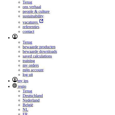
Terug
ons verhaal
people & culture
sustainability
vacatures
referenties
contact
Terug
bewaarde producten
bewaarde downloads
saved calculations
training
my orders
mijn account
log uit
my ips
regio
Terug
Deutschland
Nederland
België
NL
FR