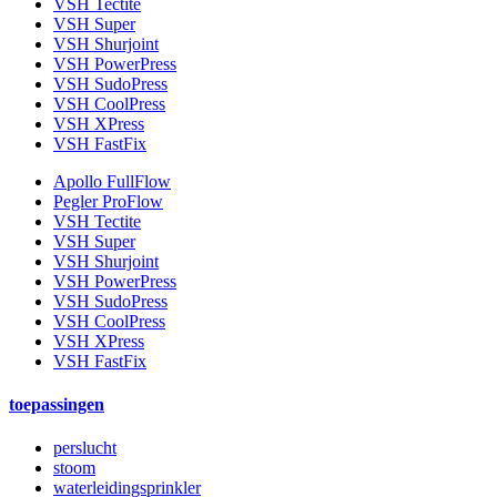
VSH Tectite
VSH Super
VSH Shurjoint
VSH PowerPress
VSH SudoPress
VSH CoolPress
VSH XPress
VSH FastFix
Apollo FullFlow
Pegler ProFlow
VSH Tectite
VSH Super
VSH Shurjoint
VSH PowerPress
VSH SudoPress
VSH CoolPress
VSH XPress
VSH FastFix
toepassingen
perslucht
stoom
waterleidingsprinkler