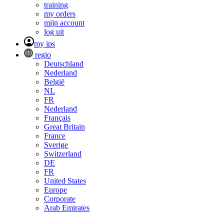
training
my orders
mijn account
log uit
my ips
regio
Deutschland
Nederland
België
NL
FR
Nederland
Français
Great Britain
France
Sverige
Switzerland
DE
FR
United States
Europe
Corporate
Arab Emirates