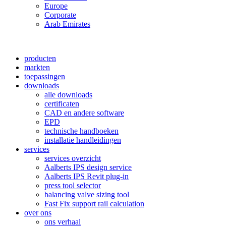
Europe
Corporate
Arab Emirates
producten
markten
toepassingen
downloads
alle downloads
certificaten
CAD en andere software
EPD
technische handboeken
installatie handleidingen
services
services overzicht
Aalberts IPS design service
Aalberts IPS Revit plug-in
press tool selector
balancing valve sizing tool
Fast Fix support rail calculation
over ons
ons verhaal