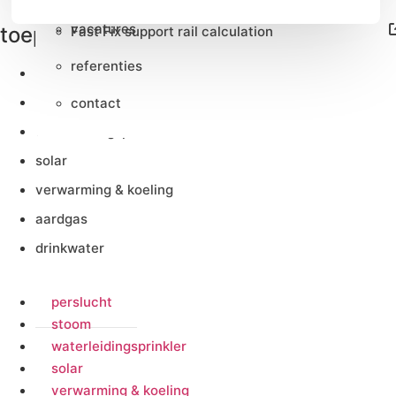
vacatures
toepassingen
Fast Fix support rail calculation
referenties
perslucht
stoom
contact
waterleidingsprinkler
solar
verwarming & koeling
aardgas
drinkwater
perslucht
stoom
waterleidingsprinkler
solar
verwarming & koeling