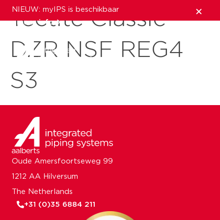
NIEUW: myIPS is beschikbaar
Tectite Classic
meer info
DZR NSF REG4
sluiten
S3
Oude Amersfoortseweg 99
1212 AA Hilversum
The Netherlands
+31 (0)35 6884 211