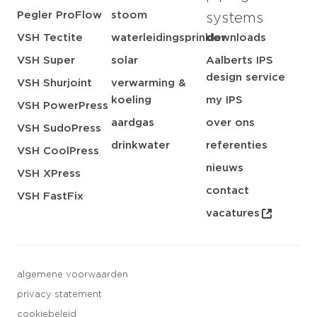
Pegler ProFlow
stoom
systems
VSH Tectite
waterleidingsprinkler
downloads
VSH Super
solar
Aalberts IPS
design service
VSH Shurjoint
verwarming &
koeling
my IPS
VSH PowerPress
aardgas
over ons
VSH SudoPress
drinkwater
referenties
VSH CoolPress
nieuws
VSH XPress
contact
VSH FastFix
vacatures
algemene voorwaarden
privacy statement
cookiebeleid