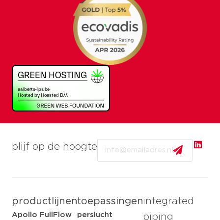
Email
blijf op de hoogte
productlijnen
toepassingen
integrated
Apollo FullFlow
perslucht
piping