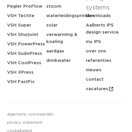
Pegler ProFlow
stoom
systems
VSH Tectite
waterleidingsprinkler
downloads
VSH Super
solar
Aalberts IPS
design service
VSH Shurjoint
verwarming &
koeling
my IPS
VSH PowerPress
aardgas
over ons
VSH SudoPress
drinkwater
referenties
VSH CoolPress
nieuws
VSH XPress
contact
VSH FastFix
vacatures
algemene voorwaarden
privacy statement
cookiebeleid