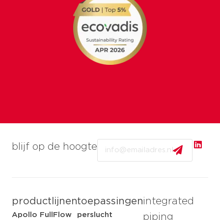
Email
blijf op de hoogte
productlijnen
toepassingen
integrated
Apollo FullFlow
perslucht
piping