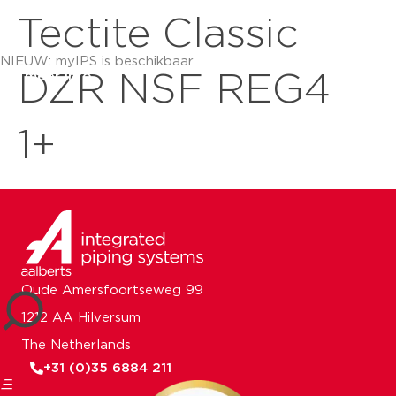
Tectite Classic
NIEUW: myIPS is beschikbaar
meer info
DZR NSF REG4
1+
sluiten
Oude Amersfoortseweg 99
1212 AA Hilversum
The Netherlands
+31 (0)35 6884 211