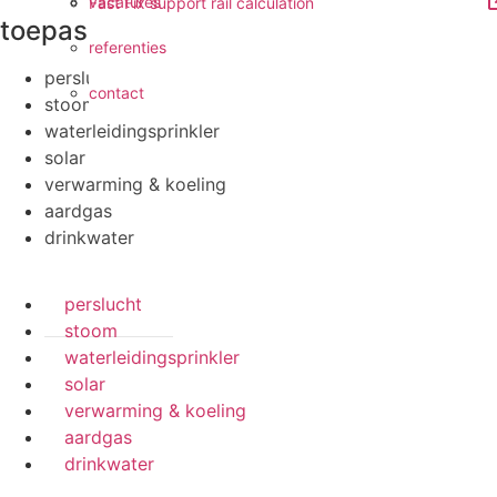
vacatures
Fast Fix support rail calculation
toepassingen
referenties
perslucht
contact
stoom
waterleidingsprinkler
solar
verwarming & koeling
aardgas
drinkwater
perslucht
stoom
waterleidingsprinkler
solar
verwarming & koeling
aardgas
drinkwater