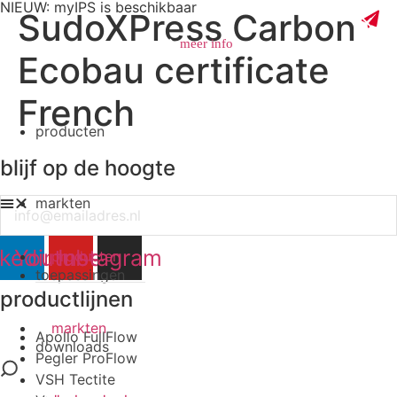
NIEUW: myIPS is beschikbaar
SudoXPress Carbon
meer info
Ecobau certificate
French
producten
sluiten
blijf op de hoogte
markten
Email
nkedin
Youtube
Instagram
producten
toepassingen
productlijnen
markten
Apollo FullFlow
downloads
Pegler ProFlow
VSH Tectite