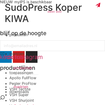
NIEUW: myIPS is beschikbaar
SudoPress Koper
meer info
KIWA
blijf op de hoogte
producten
sluiten
Email
markten
nkedin
Youtube
Instagram
productlijnen
producten
toepassingen
Apollo FullFlow
Pegler ProFlow
markten
VSH Tectite
downloads
VSH Super
VSH Shurjoint