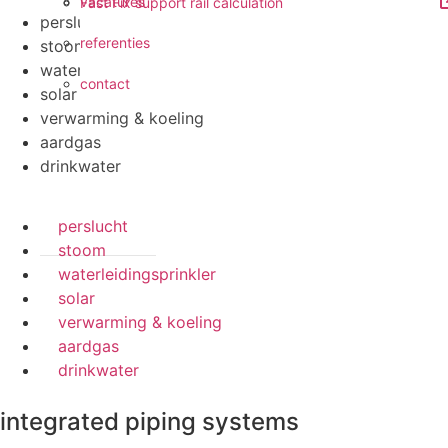
vacatures
Fast Fix support rail calculation
perslucht
referenties
stoom
waterleidingsprinkler
contact
solar
verwarming & koeling
aardgas
drinkwater
perslucht
stoom
waterleidingsprinkler
solar
verwarming & koeling
aardgas
drinkwater
integrated piping systems