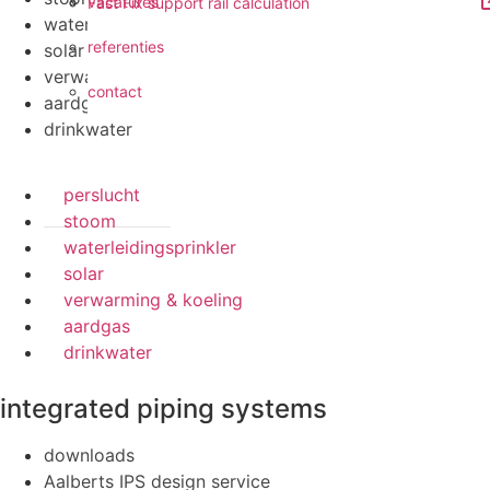
vacatures
Fast Fix support rail calculation
waterleidingsprinkler
referenties
solar
verwarming & koeling
contact
aardgas
drinkwater
perslucht
stoom
waterleidingsprinkler
solar
verwarming & koeling
aardgas
drinkwater
integrated piping systems
downloads
Aalberts IPS design service