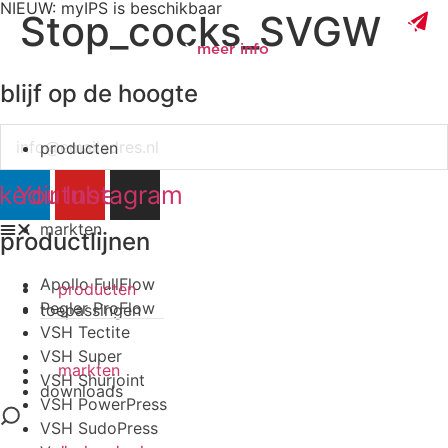
NIEUW: myIPS is beschikbaar
Stop_cocks_SVGW
meer info
blijf op de hoogte
Email
producten
sluiten
nkedin
Youtube
Instagram
markten
productlijnen
Apollo FullFlow
producten
Pegler ProFlow
toepassingen
VSH Tectite
VSH Super
markten
VSH Shurjoint
downloads
VSH PowerPress
VSH SudoPress