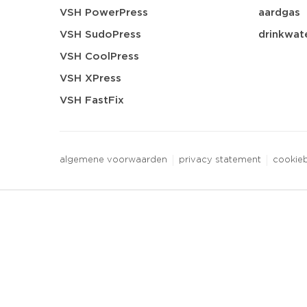
VSH PowerPress
aardgas
VSH SudoPress
drinkwat
VSH CoolPress
VSH XPress
VSH FastFix
algemene voorwaarden
privacy statement
cookieb
3 downloads geselecteerd