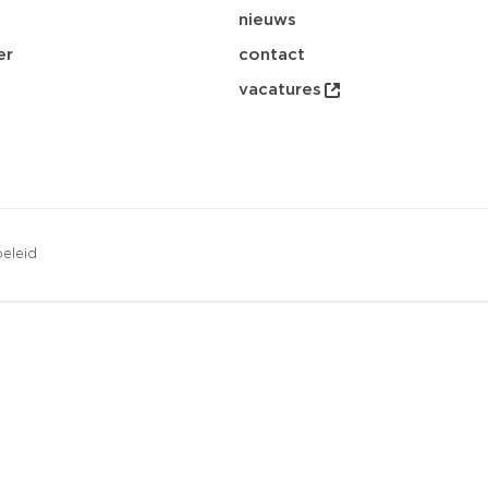
nieuws
er
contact
vacatures
eleid
opsl
download
email