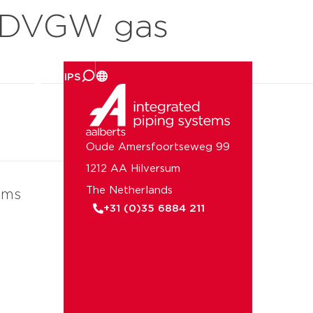
2 DVGW gas
er ons
Oude Amersfoortseweg 99
1212 AA Hilversum
The Netherlands
ems
+31 (0)35 6884 211