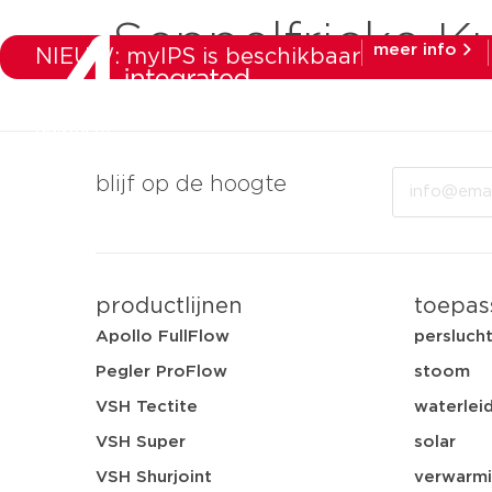
Seppelfricke 
meer info
NIEUW: myIPS is beschikbaar
producten
ma
Email
blijf op de hoogte
productlijnen
toepas
Apollo FullFlow
persluch
Pegler ProFlow
stoom
VSH Tectite
waterleid
VSH Super
solar
VSH Shurjoint
verwarmi