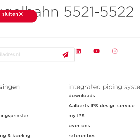
Kugelhahn 5521-552
sluiten
sluiten
rkten
toepassingen
downloads
services
ov
singen
integrated piping syst
t
downloads
Aalberts IPS design service
ingsprinkler
my IPS
over ons
ng & koeling
referenties