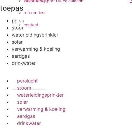
vacatures
Fast Fix support rail calculation
toepassingen
referenties
perslucht
contact
stoom
waterleidingsprinkler
solar
verwarming & koeling
aardgas
drinkwater
perslucht
stoom
waterleidingsprinkler
solar
verwarming & koeling
aardgas
drinkwater