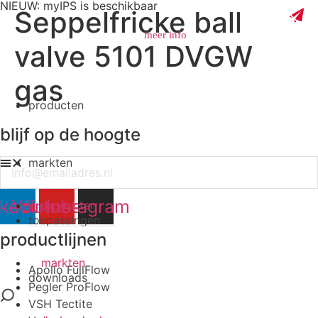
NIEUW: myIPS is beschikbaar
Seppelfricke ball
meer info
valve 5101 DVGW
gas
producten
sluiten
blijf op de hoogte
markten
Email
nkedin
Youtube
Instagram
producten
toepassingen
productlijnen
markten
Apollo FullFlow
downloads
Pegler ProFlow
VSH Tectite