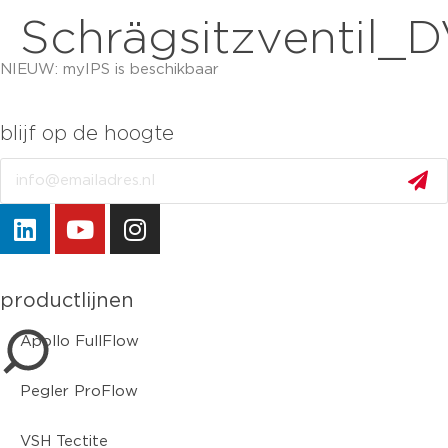
Schrägsitzventil
NIEUW: myIPS is beschikbaar
meer info
blijf op de hoogte
Email
sluiten
productlijnen
Apollo FullFlow
Pegler ProFlow
VSH Tectite