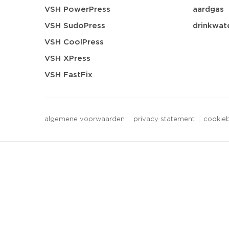
VSH PowerPress
aardgas
VSH SudoPress
drinkwat
VSH CoolPress
VSH XPress
VSH FastFix
algemene voorwaarden
privacy statement
cookieb
3 downloads geselecteerd