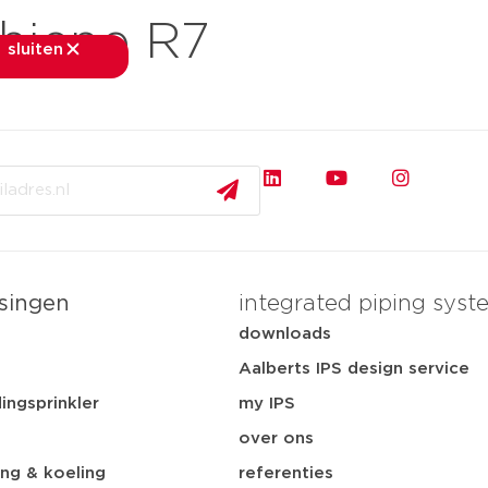
hiene R7
sluiten
sluiten
rkten
toepassingen
downloads
services
ov
singen
integrated piping syst
t
downloads
Aalberts IPS design service
ingsprinkler
my IPS
over ons
ng & koeling
referenties