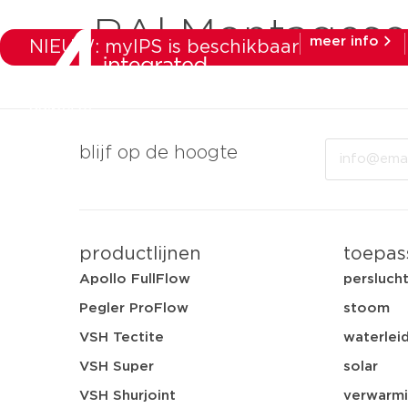
RAl Montagesc
meer info
NIEUW: myIPS is beschikbaar
producten
ma
Email
blijf op de hoogte
productlijnen
toepas
Apollo FullFlow
persluch
Pegler ProFlow
stoom
VSH Tectite
waterleid
VSH Super
solar
VSH Shurjoint
verwarmi