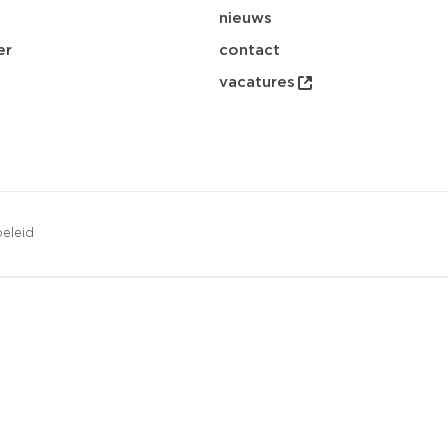
nieuws
er
contact
vacatures
eleid
opsl
download
email