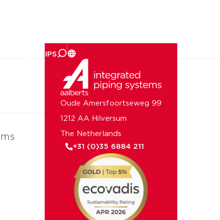
er ons
Oude Amersfoortseweg 99
1212 AA Hilversum
The Netherlands
ems
+31 (0)35 6884 211