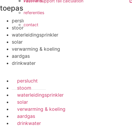
vacatures
Fast Fix support rail calculation
toepassingen
referenties
perslucht
contact
stoom
waterleidingsprinkler
solar
verwarming & koeling
aardgas
drinkwater
perslucht
stoom
waterleidingsprinkler
solar
verwarming & koeling
aardgas
drinkwater