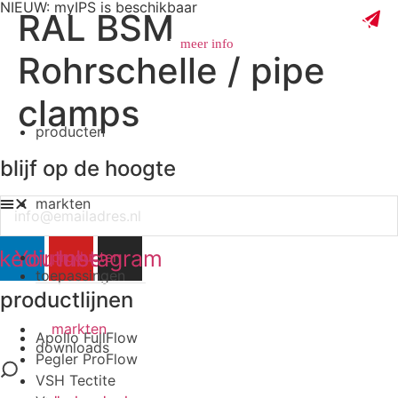
NIEUW: myIPS is beschikbaar
RAL BSM
meer info
Rohrschelle / pipe
clamps
producten
sluiten
blijf op de hoogte
markten
Email
nkedin
Youtube
Instagram
producten
toepassingen
productlijnen
markten
Apollo FullFlow
downloads
Pegler ProFlow
VSH Tectite