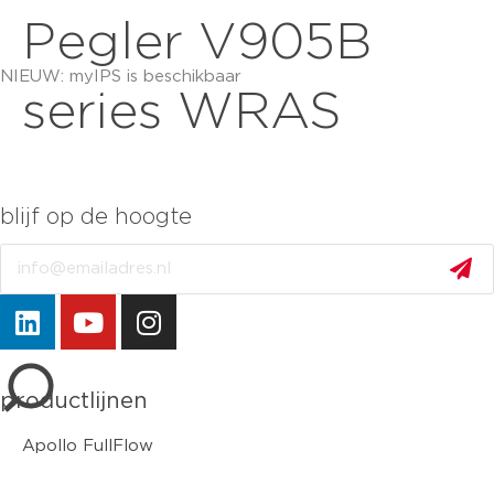
Pegler V905B
NIEUW: myIPS is beschikbaar
meer info
series WRAS
blijf op de hoogte
Email
sluiten
productlijnen
Apollo FullFlow