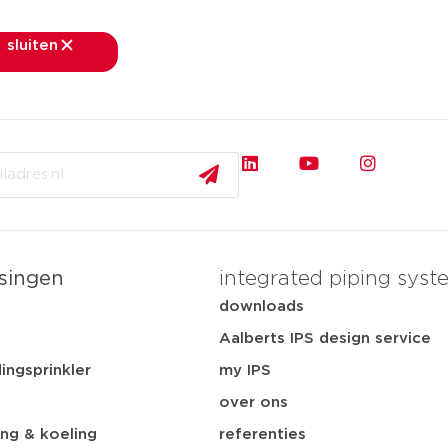
sluiten
sluiten
rkten
toepassingen
downloads
services
ov
singen
integrated piping syst
t
downloads
Aalberts IPS design service
ingsprinkler
my IPS
over ons
ng & koeling
referenties