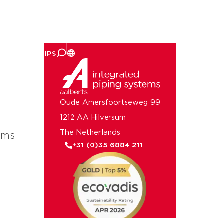
er ons
Oude Amersfoortseweg 99
1212 AA Hilversum
The Netherlands
ems
+31 (0)35 6884 211