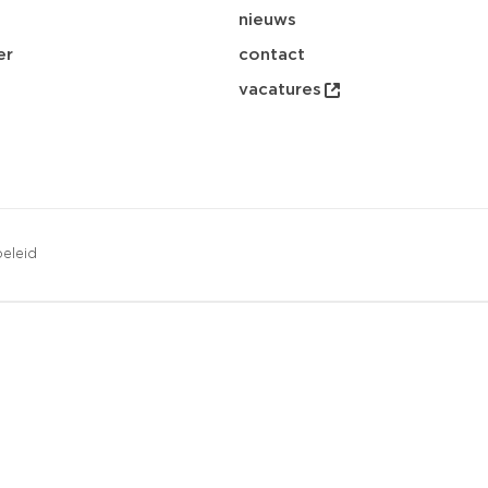
nieuws
er
contact
vacatures
eleid
opsl
download
email