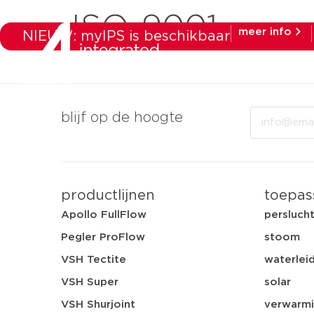
ISO-9001
meer info
NIEUW: myIPS is beschikbaar
producten
ma
Email
blijf op de hoogte
productlijnen
toepas
Apollo FullFlow
persluch
Pegler ProFlow
stoom
VSH Tectite
waterleid
VSH Super
solar
VSH Shurjoint
verwarmi