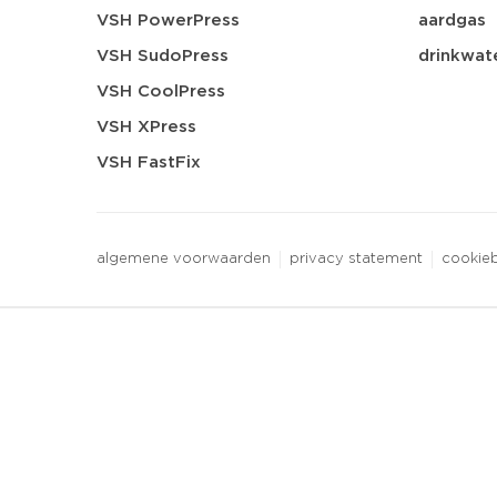
VSH PowerPress
aardgas
VSH SudoPress
drinkwat
VSH CoolPress
VSH XPress
VSH FastFix
algemene voorwaarden
privacy statement
cookieb
3 downloads geselecteerd