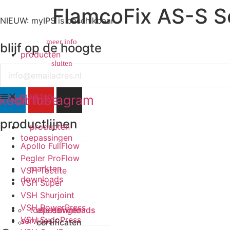
FlamcoFix AS-S S
NIEUW: myIPS is beschikbaar
meer info
blijf op de hoogte
producten
sluiten
sluiten
Email
markten
nkedin
Youtube
Instagram
productlijnen
producten
toepassingen
Apollo FullFlow
Pegler ProFlow
markten
VSH Tectite
downloads
VSH Super
VSH Shurjoint
VSH PowerPress
toepassingen
alle downloads
VSH SudoPress
services
certificaten