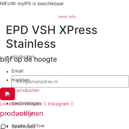
NIEUW: myIPS is beschikbaar
meer info
EPD VSH XPress
Stainless
Search
producten
blijf op de hoogte
Email
markten
producten
toepassingen
Linkedin
Youtube
Instagram
productlijnen
markten
Apollo FullFlow
downloads