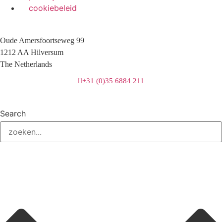
cookiebeleid
Oude Amersfoortseweg 99
1212 AA Hilversum
The Netherlands
+31 (0)35 6884 211
Search
3 downloads geselecteerd
download
email
opslaan