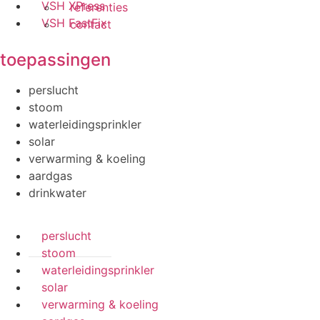
VSH XPress
referenties
VSH FastFix
contact
toepassingen
perslucht
stoom
waterleidingsprinkler
solar
verwarming & koeling
aardgas
drinkwater
perslucht
stoom
waterleidingsprinkler
solar
verwarming & koeling