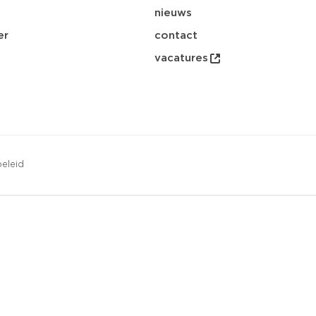
nieuws
er
contact
vacatures
eleid
opsl
download
email