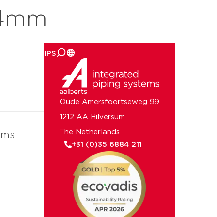
54mm
er ons
Oude Amersfoortseweg 99
1212 AA Hilversum
The Netherlands
ems
+31 (0)35 6884 211