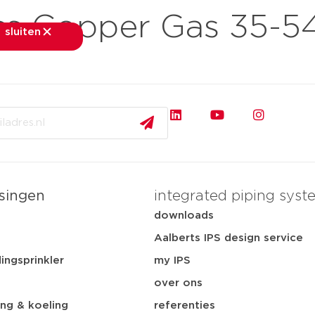
ss Copper Gas 35-
sluiten
sluiten
rkten
toepassingen
downloads
services
ov
singen
integrated piping syst
t
downloads
Aalberts IPS design service
ingsprinkler
my IPS
over ons
ng & koeling
referenties