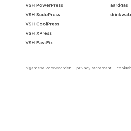
VSH PowerPress
aardgas
VSH SudoPress
drinkwat
VSH CoolPress
VSH XPress
VSH FastFix
algemene voorwaarden
privacy statement
cookieb
3 downloads geselecteerd