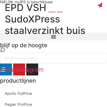
NIEUW: myIPS is beschikbaar
EPD VSH
meer info
SudoXPress
staalverzinkt buis
sluiten
blijf op de hoogte
Email
nkedin
Youtube
Instagram
productlijnen
Apollo FullFlow
Pegler ProFlow