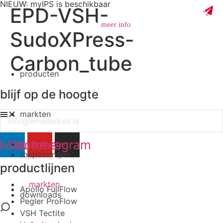
NIEUW: myIPS is beschikbaar
EPD-VSH-
meer info
SudoXPress-
Carbon_tube
producten
sluiten
blijf op de hoogte
markten
Email
nkedin
Youtube
Instagram
producten
toepassingen
productlijnen
markten
Apollo FullFlow
downloads
Pegler ProFlow
VSH Tectite