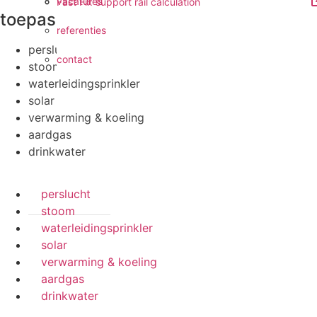
vacatures
Fast Fix support rail calculation
toepassingen
referenties
perslucht
contact
stoom
waterleidingsprinkler
solar
verwarming & koeling
aardgas
drinkwater
perslucht
stoom
waterleidingsprinkler
solar
verwarming & koeling
aardgas
drinkwater