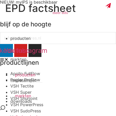
NIEUW: myIPS is beschikbaar
EPD factsheet
meer info
blijf op de hoogte
Email
producten
sluiten
nkedin
Youtube
Instagram
markten
productlijnen
Apollo FullFlow
producten
Pegler ProFlow
toepassingen
VSH Tectite
VSH Super
markten
VSH Shurjoint
downloads
VSH PowerPress
VSH SudoPress