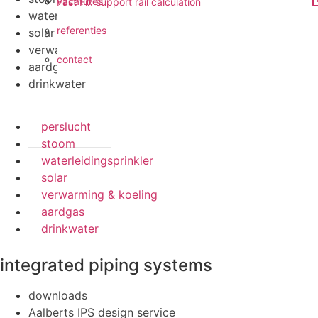
vacatures
Fast Fix support rail calculation
waterleidingsprinkler
referenties
solar
verwarming & koeling
contact
aardgas
drinkwater
perslucht
stoom
waterleidingsprinkler
solar
verwarming & koeling
aardgas
drinkwater
integrated piping systems
downloads
Aalberts IPS design service