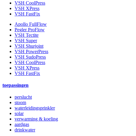
VSH CoolPress
VSH XPress
VSH FastFix
Apollo FullFlow
Pegler ProFlow
VSH Tectite
VSH Super
VSH Shurjoint
VSH PowerPress
VSH SudoPress
VSH CoolPress
VSH XPress
VSH FastFix
toepassingen
perslucht
stoom
waterleidingsprinkler
solar
verwarming & koeling
aardgas
drinkwater