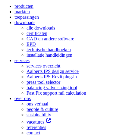
producten
markten
toepassingen
downloads
alle downloads
certificaten
CAD en andere software
EPD
technische handboeken
installatie handleidingen
services
services overzicht
Aalberts IPS design service
Aalberts IPS Revit plug-in
press tool selector
balancing valve sizing tool
Fast Fix support rail calculation
over ons
ons verhaal
people & culture
sustainability
vacatures
referenties
contact