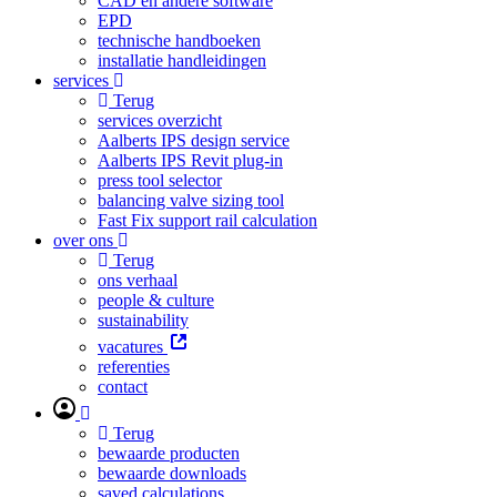
CAD en andere software
EPD
technische handboeken
installatie handleidingen
services
Terug
services overzicht
Aalberts IPS design service
Aalberts IPS Revit plug-in
press tool selector
balancing valve sizing tool
Fast Fix support rail calculation
over ons
Terug
ons verhaal
people & culture
sustainability
vacatures
referenties
contact
Terug
bewaarde producten
bewaarde downloads
saved calculations