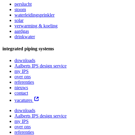
perslucht
stoom
waterleidingsprinkler
solar
verwarming & koeling
aardgas
drinkwater
integrated piping systems
downloads
Aalberts IPS design service
my IPS
over ons
referenties
nieuws
contact
vacatures
downloads
Aalberts IPS design service
my IPS
over ons
referenties