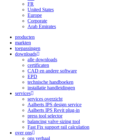
FR
United States
Europe
Corporate
Arab Emirates
producten
markten
toepassingen
downloads
alle downloads
certificaten
CAD en andere software
EPD
technische handboeken
installatie handleidingen
services
services overzicht
Aalberts IPS design service
Aalberts IPS Revit plug-in
press tool selector
balancing valve sizing tool
Fast Fix support rail calculation
over ons
ons verhaal