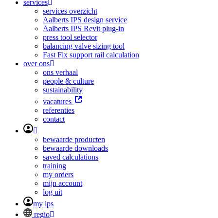
services
services overzicht
Aalberts IPS design service
Aalberts IPS Revit plug-in
press tool selector
balancing valve sizing tool
Fast Fix support rail calculation
over ons
ons verhaal
people & culture
sustainability
vacatures
referenties
contact
bewaarde producten
bewaarde downloads
saved calculations
training
my orders
mijn account
log uit
my ips
regio