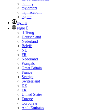
training
my orders
mijn account
log uit
my ips
regio
Terug
Deutschland
Nederland
België
NL
FR
Nederland
Français
Great Britain
France
Sverige
Switzerland
DE
FR
United States
Europe
Corporate
Arab Emirates