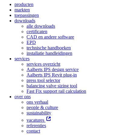
producten
markten
toepassingen
downloads
alle downloads
certificaten
CAD en andere software
EPD
technische handboeken
installatie handleidingen
services
services overzicht
Aalberts IPS design service
Aalberts IPS Revit plug-in
press tool selector
balancing valve sizing tool
Fast Fix support rail calculation
over ons
ons verhaal
people & culture
sustainability
vacatures
referenties
contact