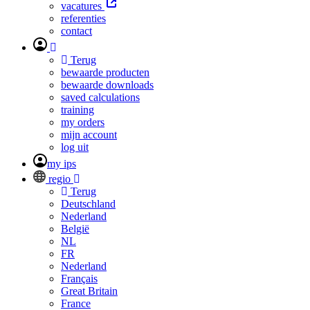
vacatures
referenties
contact
Terug
bewaarde producten
bewaarde downloads
saved calculations
training
my orders
mijn account
log uit
my ips
regio
Terug
Deutschland
Nederland
België
NL
FR
Nederland
Français
Great Britain
France