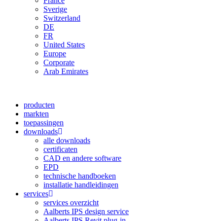
France
Sverige
Switzerland
DE
FR
United States
Europe
Corporate
Arab Emirates
producten
markten
toepassingen
downloads
alle downloads
certificaten
CAD en andere software
EPD
technische handboeken
installatie handleidingen
services
services overzicht
Aalberts IPS design service
Aalberts IPS Revit plug-in