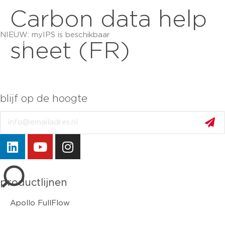
Carbon data help
NIEUW: myIPS is beschikbaar
meer info
sheet (FR)
blijf op de hoogte
Email
sluiten
productlijnen
Apollo FullFlow