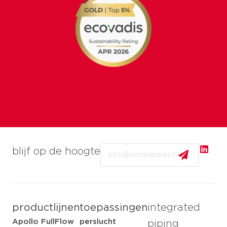
Email
blijf op de hoogte
productlijnen
toepassingen
integrated
Apollo FullFlow
perslucht
piping