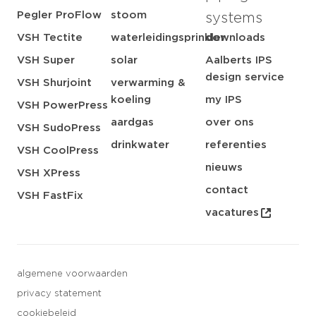
Pegler ProFlow
stoom
systems
VSH Tectite
waterleidingsprinkler
downloads
VSH Super
solar
Aalberts IPS
design service
VSH Shurjoint
verwarming &
koeling
my IPS
VSH PowerPress
aardgas
over ons
VSH SudoPress
drinkwater
referenties
VSH CoolPress
nieuws
VSH XPress
contact
VSH FastFix
vacatures
algemene voorwaarden
privacy statement
cookiebeleid