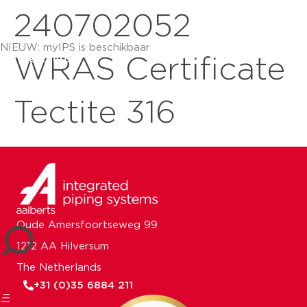
240702052
NIEUW: myIPS is beschikbaar
meer info
WRAS Certificate
Tectite 316
sluiten
Oude Amersfoortseweg 99
1212 AA Hilversum
The Netherlands
+31 (0)35 6884 211