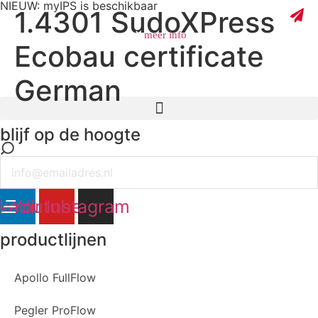
NIEUW: myIPS is beschikbaar
1.4301 SudoXPress
meer info
Ecobau certificate
German
sluiten
blijf op de hoogte
Email
nkedin
Youtube
Instagram
productlijnen
Apollo FullFlow
Pegler ProFlow