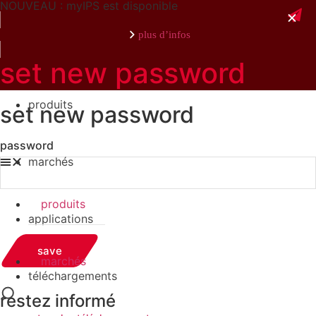
NOUVEAU : myIPS est disponible
plus d’infos
set new password
produits
set new password
fermer
password
marchés
produits
applications
save
marchés
téléchargements
restez informé