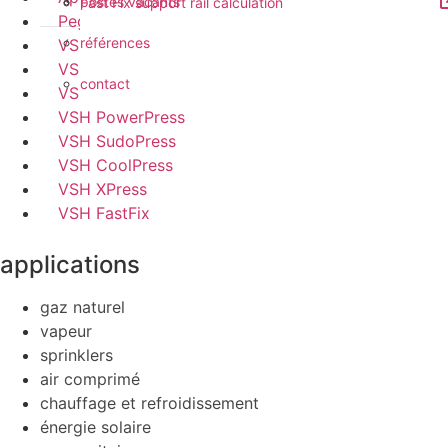
postes vacants
Fast Fix support rail calculation
Pegler ProFlow
références
VSH Tectite
VSH Super
contact
VSH Shurjoint
VSH PowerPress
VSH SudoPress
VSH CoolPress
VSH XPress
VSH FastFix
applications
gaz naturel
vapeur
sprinklers
air comprimé
chauffage et refroidissement
énergie solaire