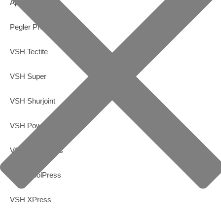
Apollo FullFlow
Pegler ProFlow
VSH Tectite
VSH Super
VSH Shurjoint
VSH PowerPress
VSH SudoPress
VSH CoolPress
VSH XPress