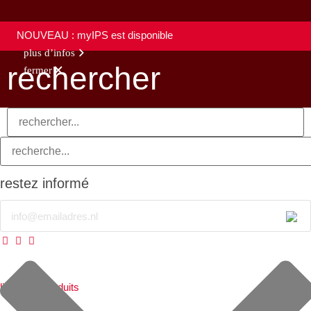
NOUVEAU : myIPS est disponible
plus d’infos
rechercher
fermer
restez informé
Email
lignes de produits