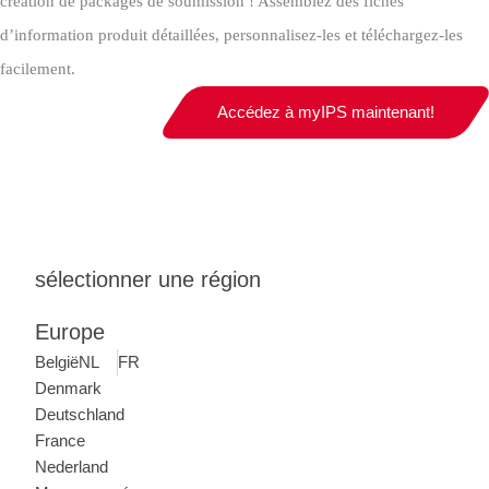
création de packages de soumission ! Assemblez des fiches
d’information produit détaillées, personnalisez-les et téléchargez-les
facilement.
Accédez à myIPS maintenant!
sélectionner une région
Europe
België
NL
FR
Denmark
Deutschland
France
Nederland