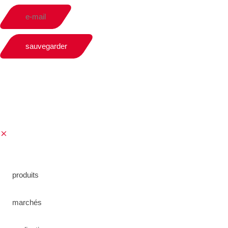
e-mail
sauvegarder
produits
marchés