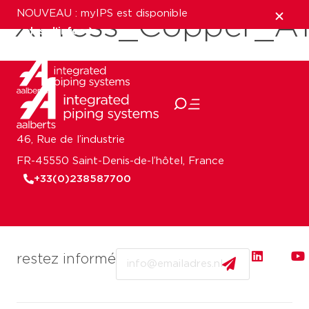
NOUVEAU : myIPS est disponible
XPress_Copper_A
plus d’infos
fermer
46, Rue de l’industrie
FR-45550 Saint-Denis-de-l’hôtel, France
+33(0)238587700
Email
restez informé