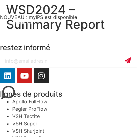
WSD2024 –
NOUVEAU : myIPS est disponible
Summary Report
plus d’infos
restez informé
Email
fermer
lignes de produits
Apollo FullFlow
Pegler ProFlow
VSH Tectite
VSH Super
VSH Shurjoint