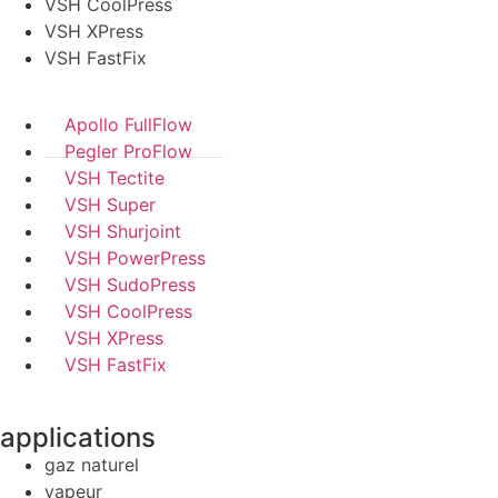
VSH CoolPress
VSH XPress
VSH FastFix
Apollo FullFlow
Pegler ProFlow
VSH Tectite
VSH Super
VSH Shurjoint
VSH PowerPress
VSH SudoPress
VSH CoolPress
VSH XPress
VSH FastFix
applications
gaz naturel
vapeur