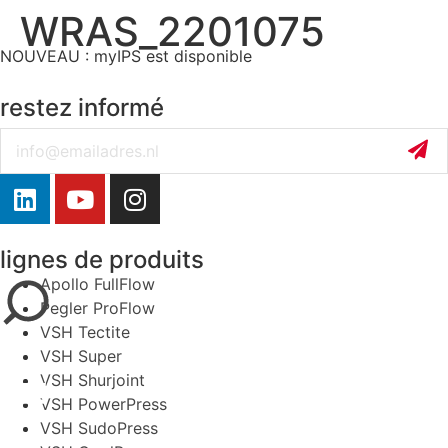
WRAS_2201075
NOUVEAU : myIPS est disponible
plus d’infos
restez informé
Email
fermer
lignes de produits
Apollo FullFlow
Pegler ProFlow
VSH Tectite
VSH Super
VSH Shurjoint
VSH PowerPress
VSH SudoPress