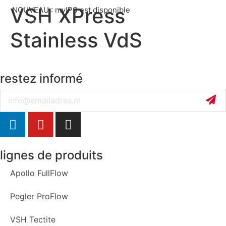
VSH XPress
NOUVEAU : myIPS est disponible
plus d’infos
Stainless VdS
fermer
restez informé
Email
lignes de produits
Apollo FullFlow
Pegler ProFlow
VSH Tectite