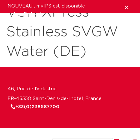
NOUVEAU : myIPS est disponible
VSH XPress
plus d’infos
Stainless SVGW
fermer
Water (DE)
46, Rue de l’industrie
FR-45550 Saint-Denis-de-l’hôtel, France
+33(0)238587700