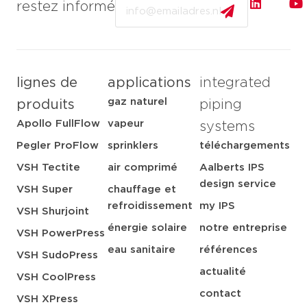
Email
restez informé
lignes de
applications
integrated
gaz naturel
produits
piping
Apollo FullFlow
vapeur
systems
Pegler ProFlow
sprinklers
téléchargements
VSH Tectite
air comprimé
Aalberts IPS
design service
VSH Super
chauffage et
refroidissement
my IPS
VSH Shurjoint
énergie solaire
notre entreprise
VSH PowerPress
eau sanitaire
références
VSH SudoPress
actualité
VSH CoolPress
contact
VSH XPress