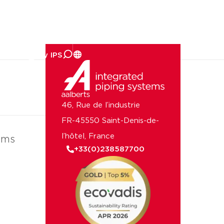
reprise
46, Rue de l’industrie
FR-45550 Saint-Denis-de-
l’hôtel, France
ems
+33(0)238587700