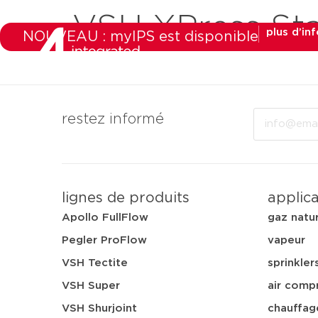
VSH XPress Sta
plus d’in
NOUVEAU : myIPS est disponible
produits
marchés
a
Email
restez informé
lignes de produits
applic
Apollo FullFlow
gaz natu
Pegler ProFlow
vapeur
VSH Tectite
sprinkler
VSH Super
air comp
VSH Shurjoint
chauffag