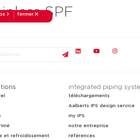
inless SPF
fos
fermer
fermer
pplications
téléchargements
services
notre ent
ations
integrated piping syst
rel
téléchargements
Aalberts IPS design service
s
my IPS
rimé
notre entreprise
e et refroidissement
références