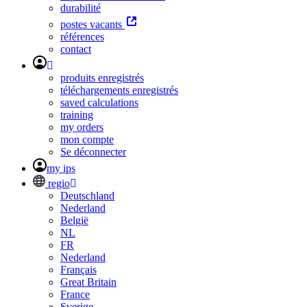
durabilité
postes vacants
références
contact
produits enregistrés
téléchargements enregistrés
saved calculations
training
my orders
mon compte
Se déconnecter
my ips
regio
Deutschland
Nederland
België
NL
FR
Nederland
Français
Great Britain
France
Sverige