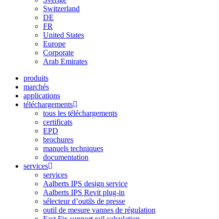
Switzerland
DE
FR
United States
Europe
Corporate
Arab Emirates
produits
marchés
applications
téléchargements
tous les téléchargements
certificats
EPD
brochures
manuels techniques
documentation
services
services
Aalberts IPS design service
Aalberts IPS Revit plug-in
sélecteur d’outils de presse
outil de mesure vannes de régulation
Fast Fix support rail calculation