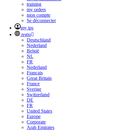
training
my orders
mon compte
Se déconnecter
my ips
regio
Deutschland
Nederland
België
NL
FR
Nederland
Français
Great Britain
France
Sverige
Switzerland
DE
FR
United States
Europe
Corporate
Arab Emirates