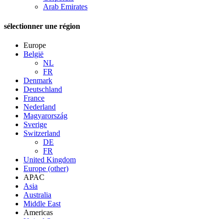
Arab Emirates
sélectionner une région
Europe
België
NL
FR
Denmark
Deutschland
France
Nederland
Magyarország
Sverige
Switzerland
DE
FR
United Kingdom
Europe (other)
APAC
Asia
Australia
Middle East
Americas