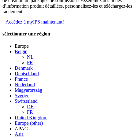
de création de packages de soumission ! Assemblez des fiches
d’information produit détaillées, personnalisez-les et téléchargez-les
facilement.
Accédez à myIPS maintenant!
sélectionner une région
Europe
België
NL
FR
Denmark
Deutschland
France
Nederland
Magyarország
Sverige
Switzerland
DE
FR
United Kingdom
Europe (other)
APAC
Asia