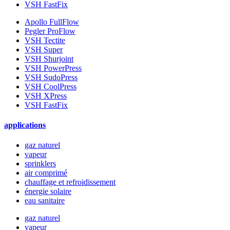
VSH FastFix
Apollo FullFlow
Pegler ProFlow
VSH Tectite
VSH Super
VSH Shurjoint
VSH PowerPress
VSH SudoPress
VSH CoolPress
VSH XPress
VSH FastFix
applications
gaz naturel
vapeur
sprinklers
air comprimé
chauffage et refroidissement
énergie solaire
eau sanitaire
gaz naturel
vapeur