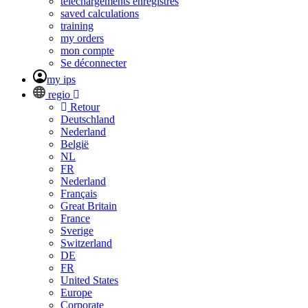
téléchargements enregistrés
saved calculations
training
my orders
mon compte
Se déconnecter
my ips
regio
Retour
Deutschland
Nederland
België
NL
FR
Nederland
Français
Great Britain
France
Sverige
Switzerland
DE
FR
United States
Europe
Corporate