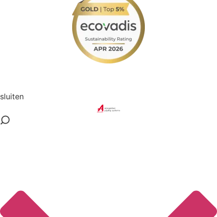
3 downloads geselecteerd
télécharger
sluiten
e-mail
sauvegarder