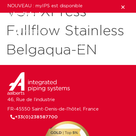
NOUVEAU : myIPS est disponible
VSH XPress
plus d’infos
Fullflow Stainless
fermer
Belgaqua-EN
46, Rue de l’industrie
FR-45550 Saint-Denis-de-l’hôtel, France
+33(0)238587700