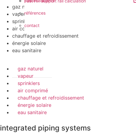
postes vacants
Fast Fix support rail calculation
gaz naturel
références
vapeur
sprinklers
contact
air comprimé
chauffage et refroidissement
énergie solaire
eau sanitaire
gaz naturel
vapeur
sprinklers
air comprimé
chauffage et refroidissement
énergie solaire
eau sanitaire
integrated piping systems