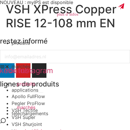
NOUVEAU : myIPS est disponible
VSH XPress Copper
plus d’infos
RISE 12-108 mm EN
restez informé
produits
fermer
Email
marchés
nkedin
Youtube
Instagram
lignes de produits
produits
applications
Apollo FullFlow
Pegler ProFlow
marchés
VSH Tectite
téléchargements
VSH Super
VSH Shurjoint