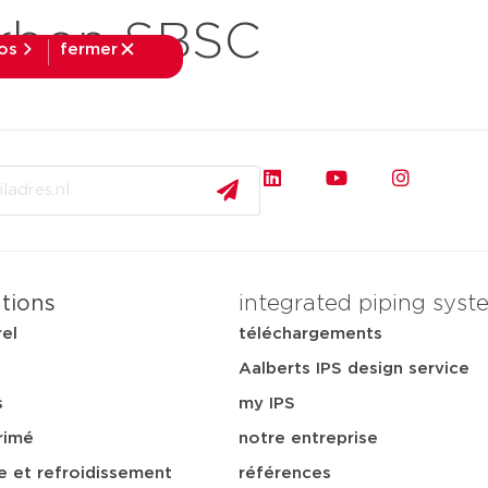
arbon SBSC
fos
fermer
fermer
pplications
téléchargements
services
notre ent
ations
integrated piping syst
rel
téléchargements
Aalberts IPS design service
s
my IPS
rimé
notre entreprise
e et refroidissement
références