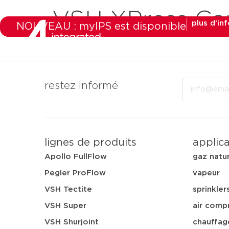
VSH XPress C
plus d’in
NOUVEAU : myIPS est disponible
produits
marchés
a
Email
restez informé
lignes de produits
applic
Apollo FullFlow
gaz natu
Pegler ProFlow
vapeur
VSH Tectite
sprinkler
VSH Super
air comp
VSH Shurjoint
chauffag