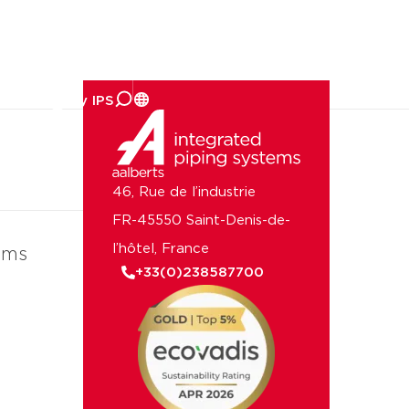
reprise
46, Rue de l’industrie
FR-45550 Saint-Denis-de-
l’hôtel, France
ems
+33(0)238587700