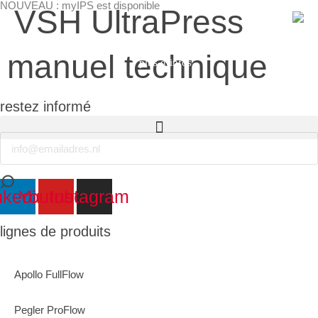
NOUVEAU : myIPS est disponible
VSH UltraPress
manuel technique
plus d’infos
restez informé
Email
fermer
nkedin
Youtube
Instagram
lignes de produits
Apollo FullFlow
Pegler ProFlow